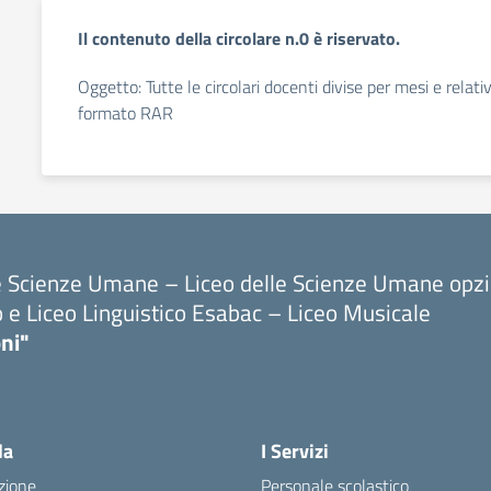
Il contenuto della circolare n.0 è riservato.
Oggetto: Tutte le circolari docenti divise per mesi e relat
formato RAR
le Scienze Umane – Liceo delle Scienze Umane opz
o e Liceo Linguistico Esabac – Liceo Musicale
ni"
la
I Servizi
zione
Personale scolastico