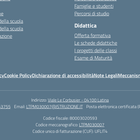
Famiglie e studenti
ne
Percorsi di studio
della scuola
Didattica
della scuola
Offerta formativa
azione
Le schede didattiche
I progetti delle classi
Esame di Maturità
cy
Cookie Policy
Dichiarazione di accessibilità
Note Legali
Meccanism
Indirizzo:
Viale Le Corbusier - 04100 Latina
63755
Email:
LTPM030007@ISTRUZIONE.IT
Posta elettronica certificata 
Codice fiscale: 80003020593
Codice meccanografico:
LTPM030007
Codice unico di fatturazione (CUF): UFLIT4