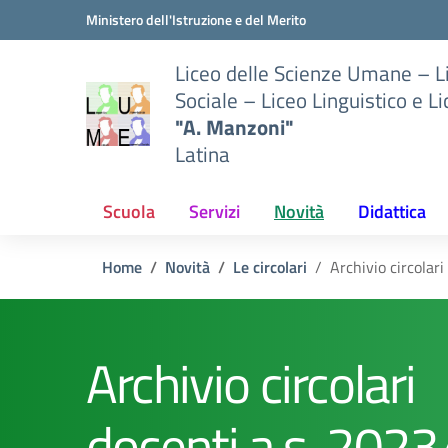
Vai ai contenuti
Vai al menu di navigazione
Vai al footer
Ministero dell'Istruzione e del Merito
Liceo delle Scienze Umane – 
Sociale – Liceo Linguistico e L
"A. Manzoni"
Latina
Scuola
Servizi
Novità
Didattica
Home
Novità
Le circolari
Archivio circolar
Archivio circolari
docenti a.s. 202