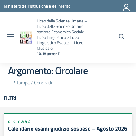
Vai ai contenuti
Vai al menu di navigazione
Vai al footer
Ministero dell'Istruzione e del Merito
Liceo delle Scienze Umane –
Liceo delle Scienze Umane
opzione Economico Sociale –
Liceo Linguistico e Liceo
Linguistico Esabac – Liceo
Musicale
"A. Manzoni"
Argomento: Circolare
Stampa / Condividi
FILTRI
circ. n.442
Calendario esami giudizio sospeso – Agosto 2026