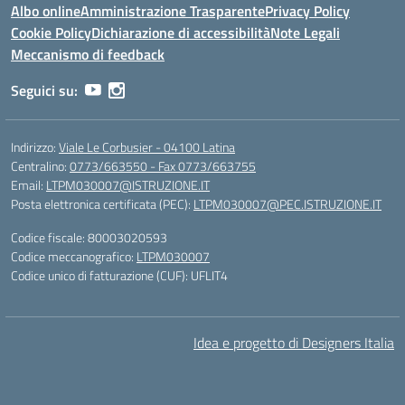
Albo online
Amministrazione Trasparente
Privacy Policy
Cookie Policy
Dichiarazione di accessibilità
Note Legali
Meccanismo di feedback
Seguici su:
Indirizzo:
Viale Le Corbusier - 04100 Latina
Centralino:
0773/663550 - Fax 0773/663755
Email:
LTPM030007@ISTRUZIONE.IT
Posta elettronica certificata (PEC):
LTPM030007@PEC.ISTRUZIONE.IT
Codice fiscale: 80003020593
Codice meccanografico:
LTPM030007
Codice unico di fatturazione (CUF): UFLIT4
Idea e progetto di Designers Italia