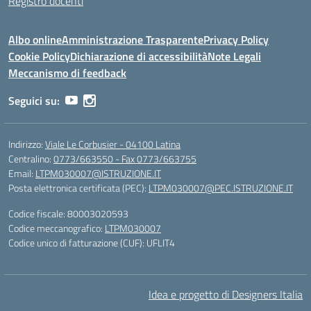
Registro docenti
Albo online
Amministrazione Trasparente
Privacy Policy
Cookie Policy
Dichiarazione di accessibilità
Note Legali
Meccanismo di feedback
Seguici su:
Indirizzo:
Viale Le Corbusier - 04100 Latina
Centralino:
0773/663550 - Fax 0773/663755
Email:
LTPM030007@ISTRUZIONE.IT
Posta elettronica certificata (PEC):
LTPM030007@PEC.ISTRUZIONE.IT
Codice fiscale: 80003020593
Codice meccanografico:
LTPM030007
Codice unico di fatturazione (CUF): UFLIT4
Idea e progetto di Designers Italia