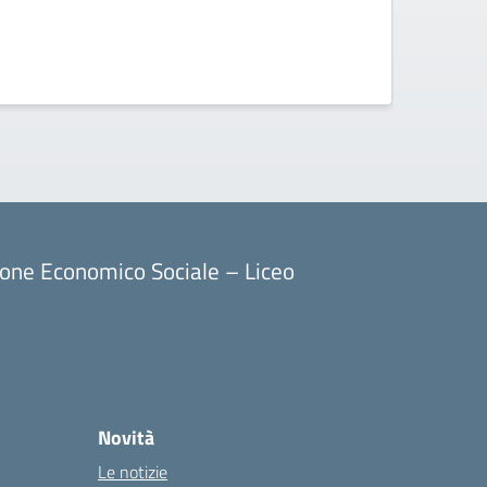
Circo
Acquisi
aggiunt
ore) p
ione Economico Sociale – Liceo
Novità
Le notizie