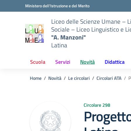
Vai ai contenuti
Vai al menu di navigazione
Vai al footer
Ministero dell'Istruzione e del Merito
Liceo delle Scienze Umane – 
Sociale – Liceo Linguistico e L
"A. Manzoni"
Latina
Scuola
Servizi
Novità
Didattica
Home
Novità
Le circolari
Circolari ATA
P
Circolare 298
Progetto