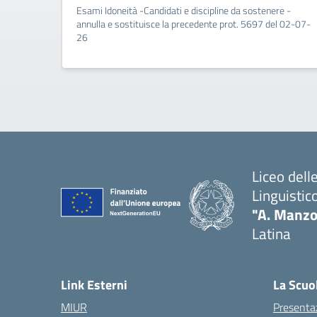
Esami Idoneità -Candidati e discipline da sostenere -
annulla e sostituisce la precedente prot. 5697 del 02-07-
26
Liceo del
Linguistic
"A. Manzo
Latina
Link Esterni
La Scuo
MIUR
Presenta