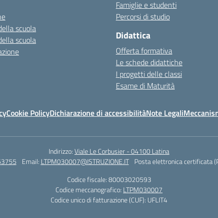
Famiglie e studenti
ne
Percorsi di studio
della scuola
Didattica
della scuola
Offerta formativa
azione
Le schede didattiche
I progetti delle classi
Esame di Maturità
cy
Cookie Policy
Dichiarazione di accessibilità
Note Legali
Meccanism
Indirizzo:
Viale Le Corbusier - 04100 Latina
63755
Email:
LTPM030007@ISTRUZIONE.IT
Posta elettronica certificata 
Codice fiscale: 80003020593
Codice meccanografico:
LTPM030007
Codice unico di fatturazione (CUF): UFLIT4