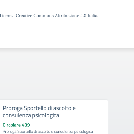
o Licenza Creative Commons Attribuzione 4.0 Italia.
Proroga Sportello di ascolto e
Acqui
consulenza psicologica
ad ef
d’obb
Circolare 439
l’a.
Proroga Sportello di ascolto e consulenza psicologica