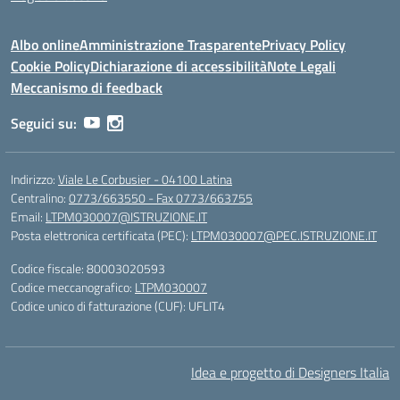
Albo online
Amministrazione Trasparente
Privacy Policy
Cookie Policy
Dichiarazione di accessibilità
Note Legali
Meccanismo di feedback
Seguici su:
Indirizzo:
Viale Le Corbusier - 04100 Latina
Centralino:
0773/663550 - Fax 0773/663755
Email:
LTPM030007@ISTRUZIONE.IT
Posta elettronica certificata (PEC):
LTPM030007@PEC.ISTRUZIONE.IT
Codice fiscale: 80003020593
Codice meccanografico:
LTPM030007
Codice unico di fatturazione (CUF): UFLIT4
Idea e progetto di Designers Italia