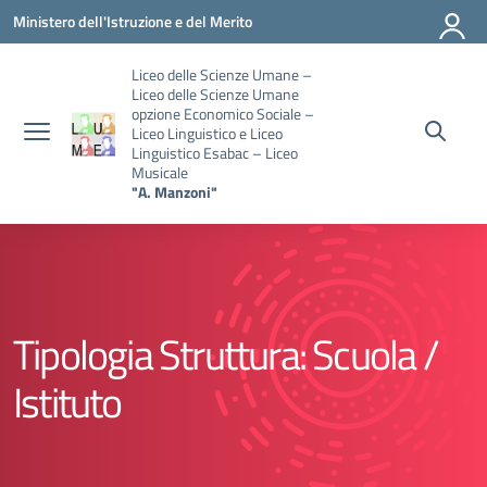
Vai ai contenuti
Vai al menu di navigazione
Vai al footer
Ministero dell'Istruzione e del Merito
Liceo delle Scienze Umane –
Liceo delle Scienze Umane
opzione Economico Sociale –
Liceo Linguistico e Liceo
Linguistico Esabac – Liceo
Musicale
"A. Manzoni"
Tipologia Struttura:
Scuola /
Istituto