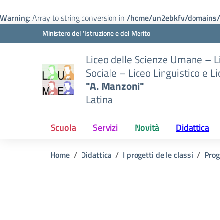
Warning
: Array to string conversion in
/home/un2ebkfv/domains/m
Vai ai contenuti
Vai al menu di navigazione
Vai al footer
Ministero dell'Istruzione e del Merito
Liceo delle Scienze Umane – 
Sociale – Liceo Linguistico e L
"A. Manzoni"
Latina
Scuola
Servizi
Novità
Didattica
Home
Didattica
I progetti delle classi
Prog