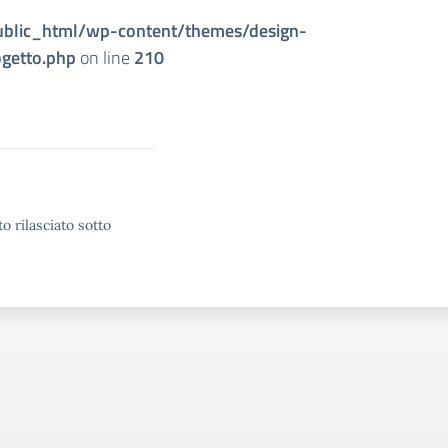
ublic_html/wp-content/themes/design-
getto.php
on line
210
o rilasciato sotto