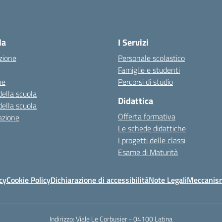
la
I Servizi
zione
Personale scolastico
Famiglie e studenti
ne
Percorsi di studio
della scuola
Didattica
della scuola
Offerta formativa
azione
Le schede didattiche
I progetti delle classi
Esame di Maturità
cy
Cookie Policy
Dichiarazione di accessibilità
Note Legali
Meccanism
Indirizzo:
Viale Le Corbusier - 04100 Latina