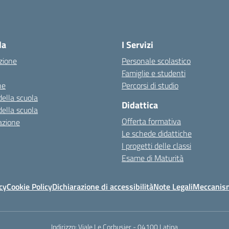
la
I Servizi
zione
Personale scolastico
Famiglie e studenti
ne
Percorsi di studio
della scuola
Didattica
della scuola
Offerta formativa
azione
Le schede didattiche
I progetti delle classi
Esame di Maturità
cy
Cookie Policy
Dichiarazione di accessibilità
Note Legali
Meccanism
Indirizzo:
Viale Le Corbusier - 04100 Latina