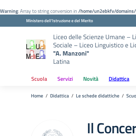
Warning
: Array to string conversion in
/home/un2ebkfv/domains/m
Vai ai contenuti
Vai al menu di navigazione
Vai al footer
Ministero dell'Istruzione e del Merito
Liceo delle Scienze Umane – 
Sociale – Liceo Linguistico e L
"A. Manzoni"
Latina
Scuola
Servizi
Novità
Didattica
Home
Didattica
Le schede didattiche
Scuo
Il Conce