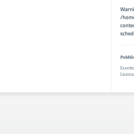
Warn
/home
conte
sched
Pubbli
Eccetto
Licenz