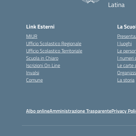
Latina
Link Esterni
La Scuo
MIUR
Presenta
Ufficio Scolastico Regionale
I luoghi
Ufficio Scolastico Territoriale
Le perso
Scuola in Chiaro
I numeri 
Iscrizioni On Line
Le carte 
Invalsi
Organizz
Comune
La storia
Albo online
Amministrazione Trasparente
Privacy Poli