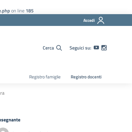
e.php
on line
185
Accedi
Cerca
Seguici su:
Registro famiglie
Registro docenti
ara
nsegnante