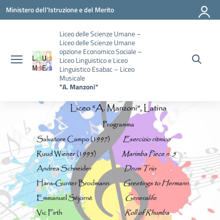
Vai ai contenuti
Vai al menu di navigazione
Vai al footer
Ministero dell'Istruzione e del Merito
Liceo delle Scienze Umane –
Liceo delle Scienze Umane
opzione Economico Sociale –
Liceo Linguistico e Liceo
Linguistico Esabac – Liceo
Musicale
"A. Manzoni"