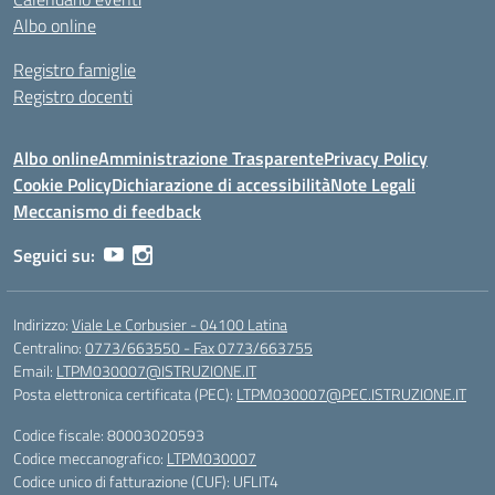
Albo online
Registro famiglie
Registro docenti
Albo online
Amministrazione Trasparente
Privacy Policy
Cookie Policy
Dichiarazione di accessibilità
Note Legali
Meccanismo di feedback
Seguici su:
Indirizzo:
Viale Le Corbusier - 04100 Latina
Centralino:
0773/663550 - Fax 0773/663755
Email:
LTPM030007@ISTRUZIONE.IT
Posta elettronica certificata (PEC):
LTPM030007@PEC.ISTRUZIONE.IT
Codice fiscale: 80003020593
Codice meccanografico:
LTPM030007
Codice unico di fatturazione (CUF): UFLIT4