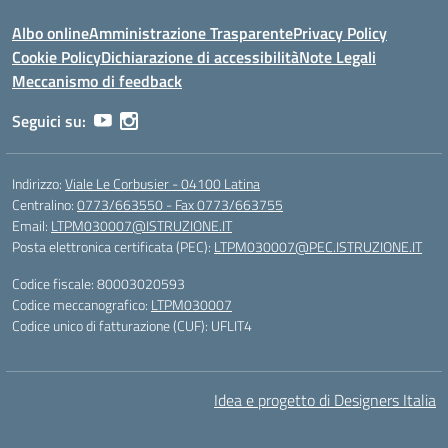
Albo online
Amministrazione Trasparente
Privacy Policy
Cookie Policy
Dichiarazione di accessibilità
Note Legali
Meccanismo di feedback
Seguici su:
Indirizzo:
Viale Le Corbusier - 04100 Latina
Centralino:
0773/663550 - Fax 0773/663755
Email:
LTPM030007@ISTRUZIONE.IT
Posta elettronica certificata (PEC):
LTPM030007@PEC.ISTRUZIONE.IT
Codice fiscale: 80003020593
Codice meccanografico:
LTPM030007
Codice unico di fatturazione (CUF): UFLIT4
Idea e progetto di Designers Italia