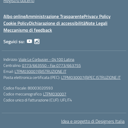
Registro docenti
Albo online
Amministrazione Trasparente
Privacy Policy
Cookie Policy
Dichiarazione di accessibilità
Note Legali
Meccanismo di feedback
Seguici su:
Indirizzo:
Viale Le Corbusier - 04100 Latina
Centralino:
0773/663550 - Fax 0773/663755
Email:
LTPM030007@ISTRUZIONE.IT
Posta elettronica certificata (PEC):
LTPM030007@PEC.ISTRUZIONE.IT
Codice fiscale: 80003020593
Codice meccanografico:
LTPM030007
Codice unico di fatturazione (CUF): UFLIT4
Idea e progetto di Designers Italia