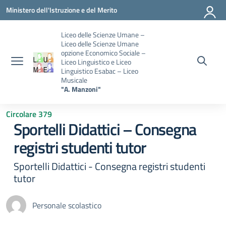
Vai ai contenuti
Vai al menu di navigazione
Vai al footer
Ministero dell'Istruzione e del Merito
Liceo delle Scienze Umane –
Liceo delle Scienze Umane
opzione Economico Sociale –
Liceo Linguistico e Liceo
Linguistico Esabac – Liceo
Musicale
"A. Manzoni"
Circolare 379
Sportelli Didattici – Consegna
registri studenti tutor
Sportelli Didattici - Consegna registri studenti
tutor
Personale scolastico