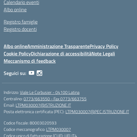
Calendario eventi
Albo online
Registro famiglie
Registro docenti
Albo online
Amministrazione Trasparente
Privacy Policy
Cookie Policy
Dichiarazione di accessibilità
Note Legali
Meccanismo di feedback
Seguici su:
Indirizzo:
Viale Le Corbusier - 04100 Latina
Centralino:
0773/663550 - Fax 0773/663755
Email:
LTPM030007@ISTRUZIONE.IT
Posta elettronica certificata (PEC):
LTPM030007@PEC.ISTRUZIONE.IT
Codice fiscale: 80003020593
Codice meccanografico:
LTPM030007
Codice unico di fatturazione (CUF): UFLIT4