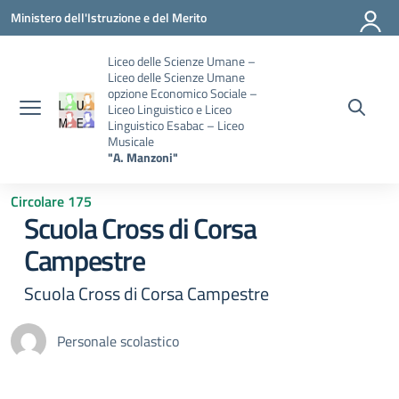
Vai ai contenuti
Vai al menu di navigazione
Vai al footer
Ministero dell'Istruzione e del Merito
Liceo delle Scienze Umane –
Liceo delle Scienze Umane
opzione Economico Sociale –
Liceo Linguistico e Liceo
Linguistico Esabac – Liceo
Musicale
"A. Manzoni"
Circolare 175
Scuola Cross di Corsa
Campestre
Scuola Cross di Corsa Campestre
Personale scolastico