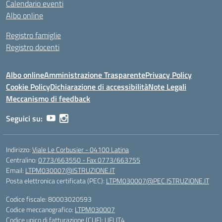
Calendario eventi
Albo online
Registro famiglie
Registro docenti
Albo online
Amministrazione Trasparente
Privacy Policy
Cookie Policy
Dichiarazione di accessibilità
Note Legali
Meccanismo di feedback
Seguici su:
Indirizzo:
Viale Le Corbusier - 04100 Latina
Centralino:
0773/663550 - Fax 0773/663755
Email:
LTPM030007@ISTRUZIONE.IT
Posta elettronica certificata (PEC):
LTPM030007@PEC.ISTRUZIONE.IT
Codice fiscale: 80003020593
Codice meccanografico:
LTPM030007
Codice unico di fatturazione (CUF): UFLIT4