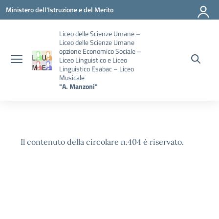
Vai ai contenuti
Vai al menu di navigazione
Vai al footer
Ministero dell'Istruzione e del Merito
Liceo delle Scienze Umane –
Liceo delle Scienze Umane
opzione Economico Sociale –
Liceo Linguistico e Liceo
Linguistico Esabac – Liceo
Musicale
"A. Manzoni"
Il contenuto della circolare n.404 è riservato.