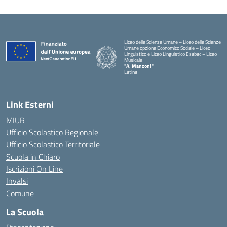
Liceo delle Scienze Umane – Liceo delle Scienze
Umane opzione Economico Sociale – Liceo
Linguistico e Liceo Linguistico Esabac – Liceo
Musicale
"A. Manzoni"
Latina
Link Esterni
MIUR
Ufficio Scolastico Regionale
Ufficio Scolastico Territoriale
Scuola in Chiaro
Iscrizioni On Line
Invalsi
Comune
La Scuola