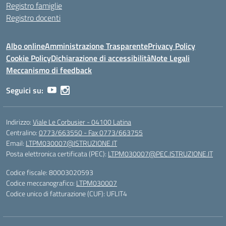
Registro famiglie
Registro docenti
Albo online
Amministrazione Trasparente
Privacy Policy
Cookie Policy
Dichiarazione di accessibilità
Note Legali
Meccanismo di feedback
Seguici su:
Indirizzo:
Viale Le Corbusier - 04100 Latina
Centralino:
0773/663550 - Fax 0773/663755
Email:
LTPM030007@ISTRUZIONE.IT
Posta elettronica certificata (PEC):
LTPM030007@PEC.ISTRUZIONE.IT
Codice fiscale: 80003020593
Codice meccanografico:
LTPM030007
Codice unico di fatturazione (CUF): UFLIT4