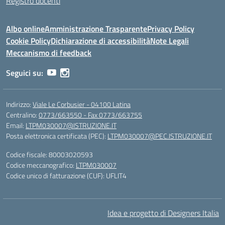
Registro docenti
Albo online
Amministrazione Trasparente
Privacy Policy
Cookie Policy
Dichiarazione di accessibilità
Note Legali
Meccanismo di feedback
Seguici su:
Indirizzo:
Viale Le Corbusier - 04100 Latina
Centralino:
0773/663550 - Fax 0773/663755
Email:
LTPM030007@ISTRUZIONE.IT
Posta elettronica certificata (PEC):
LTPM030007@PEC.ISTRUZIONE.IT
Codice fiscale: 80003020593
Codice meccanografico:
LTPM030007
Codice unico di fatturazione (CUF): UFLIT4
Idea e progetto di Designers Italia