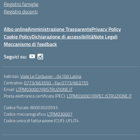
Registro famiglie
Registro docenti
Albo online
Amministrazione Trasparente
Privacy Policy
Cookie Policy
Dichiarazione di accessibilità
Note Legali
Meccanismo di feedback
Seguici su:
Indirizzo:
Viale Le Corbusier - 04100 Latina
Centralino:
0773/663550 - Fax 0773/663755
Email:
LTPM030007@ISTRUZIONE.IT
Posta elettronica certificata (PEC):
LTPM030007@PEC.ISTRUZIONE.IT
Codice fiscale: 80003020593
Codice meccanografico:
LTPM030007
Codice unico di fatturazione (CUF): UFLIT4