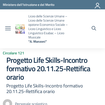
Vai ai contenuti
Vai al menu di navigazione
Vai al footer
Ministero dell'Istruzione e del Merito
Liceo delle Scienze Umane –
Liceo delle Scienze Umane
opzione Economico Sociale –
Liceo Linguistico e Liceo
Linguistico Esabac – Liceo
Musicale
"A. Manzoni"
Circolare 121
Progetto Life Skills-Incontro
formativo 20.11.25-Rettifica
orario
Progetto Life Skills-Incontro formativo
20.11.25-Rettifica orario
Personale scolastico