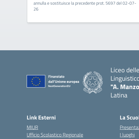
annulla e sostituisce la precedente prot. 5697 del 02-07-
26
Liceo del
Linguistic
"A. Manzo
Latina
Link Esterni
La Scuo
MIUR
Presenta
Ufficio Scolastico Regionale
I luoghi