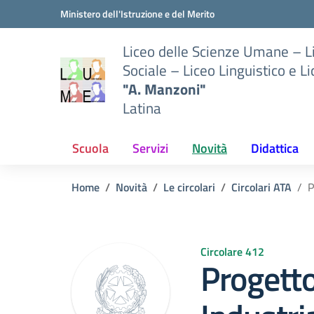
Vai ai contenuti
Vai al menu di navigazione
Vai al footer
Ministero dell'Istruzione e del Merito
Liceo delle Scienze Umane – 
Sociale – Liceo Linguistico e L
"A. Manzoni"
Latina
Scuola
Servizi
Novità
Didattica
Home
Novità
Le circolari
Circolari ATA
P
Circolare 412
Progett