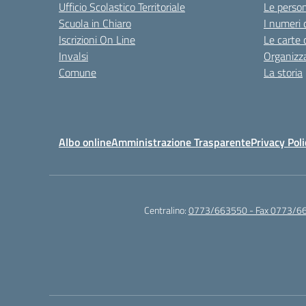
Ufficio Scolastico Territoriale
Le perso
Scuola in Chiaro
I numeri 
Iscrizioni On Line
Le carte 
Invalsi
Organizz
Comune
La storia
Albo online
Amministrazione Trasparente
Privacy Poli
Centralino:
0773/663550 - Fax 0773/6