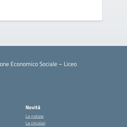
Acquisi
aggiunt
ore) p
ione Economico Sociale – Liceo
Novità
Le notizie
Le circolari