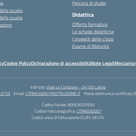
ne
Percorsi di studio
della scuola
Didattica
della scuola
Offerta formativa
azione
Le schede didattiche
I progetti delle classi
Esame di Maturità
cy
Cookie Policy
Dichiarazione di accessibilità
Note Legali
Meccanism
Indirizzo:
Viale Le Corbusier - 04100 Latina
63755
Email:
LTPM030007@ISTRUZIONE.IT
Posta elettronica certificata 
Codice fiscale: 80003020593
Codice meccanografico:
LTPM030007
Codice unico di fatturazione (CUF): UFLIT4