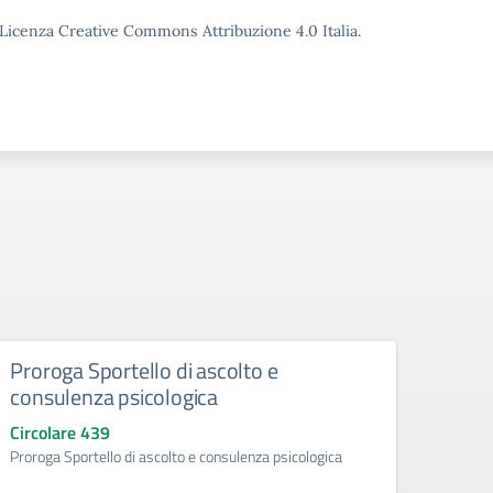
o Licenza Creative Commons Attribuzione 4.0 Italia.
Proroga Sportello di ascolto e
Acqui
consulenza psicologica
ad ef
d’obb
Circolare 439
l’a.
Proroga Sportello di ascolto e consulenza psicologica
Circo