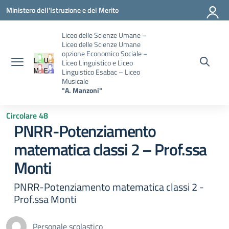
Vai ai contenuti
Vai al menu di navigazione
Vai al footer
Ministero dell'Istruzione e del Merito
Liceo delle Scienze Umane –
Liceo delle Scienze Umane
opzione Economico Sociale –
Liceo Linguistico e Liceo
Linguistico Esabac – Liceo
Musicale
"A. Manzoni"
Circolare 48
PNRR-Potenziamento
matematica classi 2 – Prof.ssa
Monti
PNRR-Potenziamento matematica classi 2 -
Prof.ssa Monti
Personale scolastico