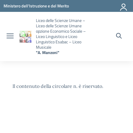
Vai ai contenuti
Vai al menu di navigazione
Vai al footer
Ministero dell'Istruzione e del Merito
Liceo delle Scienze Umane –
Liceo delle Scienze Umane
opzione Economico Sociale –
Liceo Linguistico e Liceo
Linguistico Esabac – Liceo
Musicale
"A. Manzoni"
Il contenuto della circolare n. è riservato.