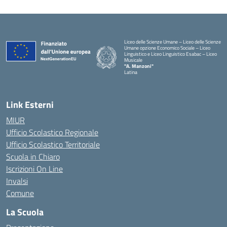
Liceo delle Scienze Umane – Liceo delle Scienze
Umane opzione Economico Sociale – Liceo
Linguistico e Liceo Linguistico Esabac – Liceo
Musicale
"A. Manzoni"
Latina
Link Esterni
MIUR
Ufficio Scolastico Regionale
Ufficio Scolastico Territoriale
Scuola in Chiaro
Iscrizioni On Line
Invalsi
Comune
La Scuola