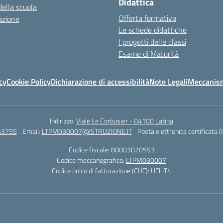
Didattica
della scuola
Offerta formativa
azione
Le schede didattiche
I progetti delle classi
Esame di Maturità
cy
Cookie Policy
Dichiarazione di accessibilità
Note Legali
Meccanism
Indirizzo:
Viale Le Corbusier - 04100 Latina
63755
Email:
LTPM030007@ISTRUZIONE.IT
Posta elettronica certificata 
Codice fiscale: 80003020593
Codice meccanografico:
LTPM030007
Codice unico di fatturazione (CUF): UFLIT4