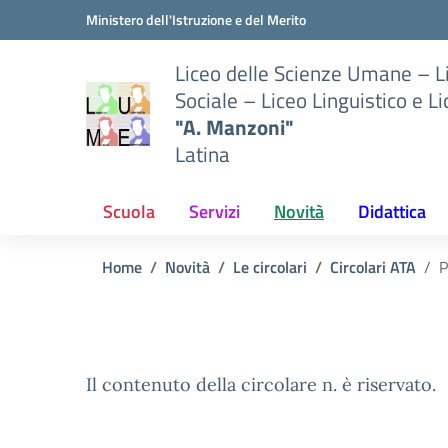
Vai ai contenuti
Vai al menu di navigazione
Vai al footer
Ministero dell'Istruzione e del Merito
Liceo delle Scienze Umane – 
Sociale – Liceo Linguistico e L
"A. Manzoni"
Latina
Scuola
Servizi
Novità
Didattica
Home
Novità
Le circolari
Circolari ATA
P
Il contenuto della circolare n. è riservato.