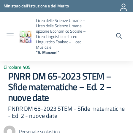
Vai ai contenuti
Vai al menu di navigazione
Vai al footer
Ministero dell'Istruzione e del Merito
Liceo delle Scienze Umane –
Liceo delle Scienze Umane
opzione Economico Sociale –
Liceo Linguistico e Liceo
Linguistico Esabac – Liceo
Musicale
"A. Manzoni"
Circolare 405
PNRR DM 65-2023 STEM –
Sfide matematiche – Ed. 2 –
nuove date
PNRR DM 65-2023 STEM - Sfide matematiche
- Ed. 2 - nuove date
Personale scolastico