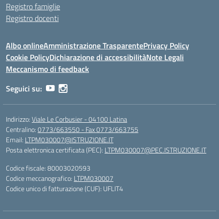
Registro famiglie
Registro docenti
Albo online
Amministrazione Trasparente
Privacy Policy
Cookie Policy
Dichiarazione di accessibilità
Note Legali
Meccanismo di feedback
Seguici su:
Indirizzo:
Viale Le Corbusier - 04100 Latina
Centralino:
0773/663550 - Fax 0773/663755
Email:
LTPM030007@ISTRUZIONE.IT
Posta elettronica certificata (PEC):
LTPM030007@PEC.ISTRUZIONE.IT
Codice fiscale: 80003020593
Codice meccanografico:
LTPM030007
Codice unico di fatturazione (CUF): UFLIT4