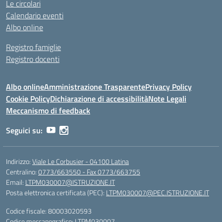
Le circolari
Calendario eventi
Albo online
Registro famiglie
Registro docenti
Albo online
Amministrazione Trasparente
Privacy Policy
Cookie Policy
Dichiarazione di accessibilità
Note Legali
Meccanismo di feedback
Seguici su:
Indirizzo:
Viale Le Corbusier - 04100 Latina
Centralino:
0773/663550 - Fax 0773/663755
Email:
LTPM030007@ISTRUZIONE.IT
Posta elettronica certificata (PEC):
LTPM030007@PEC.ISTRUZIONE.IT
Codice fiscale: 80003020593
Codice meccanografico:
LTPM030007