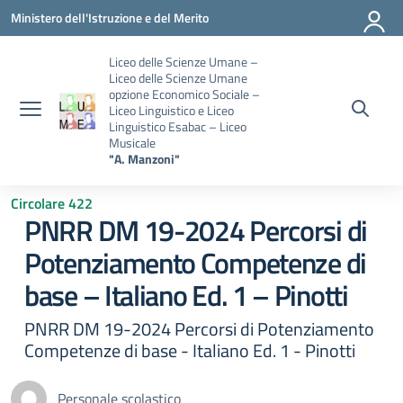
Vai ai contenuti
Vai al menu di navigazione
Vai al footer
Ministero dell'Istruzione e del Merito
Liceo delle Scienze Umane –
Liceo delle Scienze Umane
opzione Economico Sociale –
Liceo Linguistico e Liceo
Linguistico Esabac – Liceo
Musicale
"A. Manzoni"
Circolare 422
PNRR DM 19-2024 Percorsi di
Potenziamento Competenze di
base – Italiano Ed. 1 – Pinotti
PNRR DM 19-2024 Percorsi di Potenziamento
Competenze di base - Italiano Ed. 1 - Pinotti
Personale scolastico