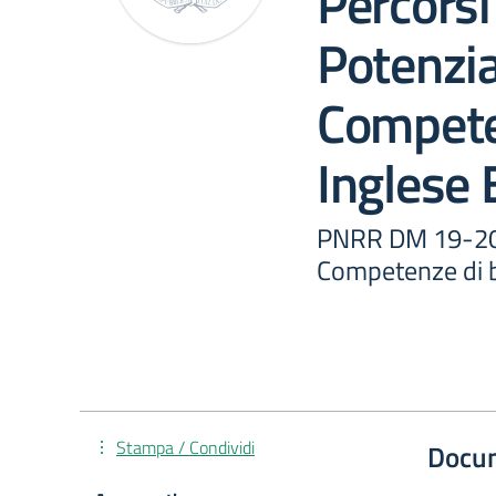
Percorsi
Potenzi
Compete
Inglese 
PNRR DM 19-202
Competenze di b
Stampa / Condividi
Docu