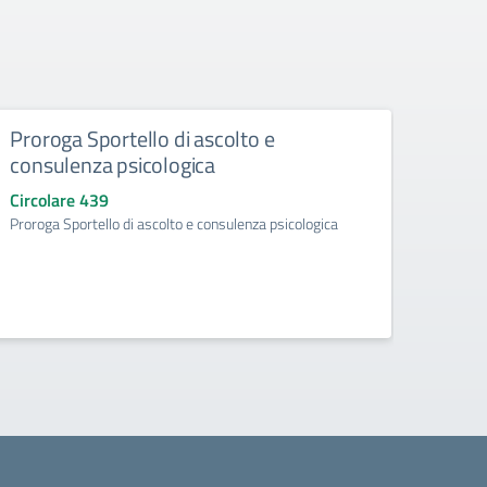
Proroga Sportello di ascolto e
Acqui
consulenza psicologica
ad ef
d’obb
Circolare 439
l’a.
Proroga Sportello di ascolto e consulenza psicologica
Circo
Acquisi
aggiunt
ore) p