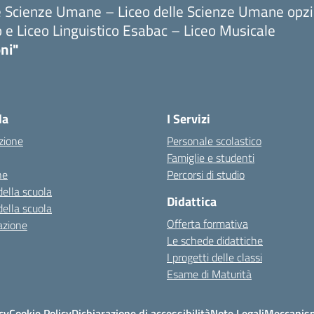
le Scienze Umane – Liceo delle Scienze Umane opz
o e Liceo Linguistico Esabac – Liceo Musicale
ni"
la
I Servizi
zione
Personale scolastico
Famiglie e studenti
ne
Percorsi di studio
della scuola
Didattica
della scuola
Offerta formativa
azione
Le schede didattiche
I progetti delle classi
Esame di Maturità
cy
Cookie Policy
Dichiarazione di accessibilità
Note Legali
Meccanism