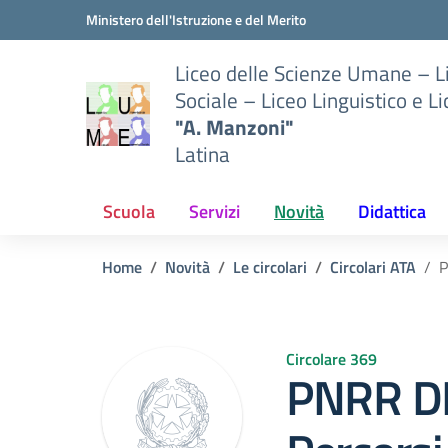
Vai ai contenuti
Vai al menu di navigazione
Vai al footer
Ministero dell'Istruzione e del Merito
Liceo delle Scienze Umane – 
Sociale – Liceo Linguistico e L
"A. Manzoni"
Latina
Scuola
Servizi
Novità
Didattica
Home
Novità
Le circolari
Circolari ATA
P
Circolare 369
PNRR D