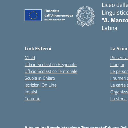
Liceo del
Linguistic
"A. Manzo
Latina
Link Esterni
La Scuo
MIUR
Presenta
Ufficio Scolastico Regionale
I luoghi
Ufficio Scolastico Territoriale
Le perso
Scuola in Chiaro
I numeri 
Iscrizioni On Line
Le carte 
Invalsi
Organizz
Comune
La storia
Albo online
Amministrazione Trasparente
Privacy Poli