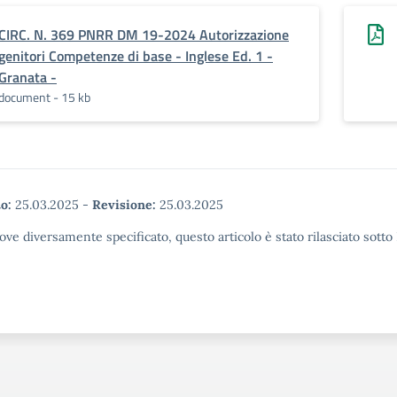
CIRC. N. 369 PNRR DM 19-2024 Autorizzazione
genitori Competenze di base - Inglese Ed. 1 -
Granata -
document - 15 kb
o:
25.03.2025
-
Revisione:
25.03.2025
ove diversamente specificato, questo articolo è stato rilasciato sott