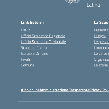
Latina
Link Esterni
La Scuo
MIUR
Presenta
Ufficio Scolastico Regionale
I luoghi
Ufficio Scolastico Territoriale
Le perso
Scuola in Chiaro
I numeri 
Iscrizioni On Line
Le carte 
Invalsi
Organizz
Comune
La storia
Albo online
Amministrazione Trasparente
Privacy Poli