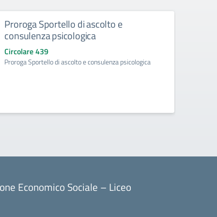
Proroga Sportello di ascolto e
Acqui
consulenza psicologica
ad ef
d’obb
Circolare 439
l’a.
Proroga Sportello di ascolto e consulenza psicologica
Circo
Acquisi
aggiunt
ore) p
ione Economico Sociale – Liceo