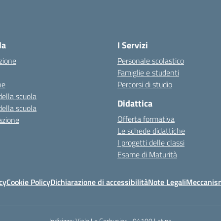
la
I Servizi
zione
Personale scolastico
Famiglie e studenti
ne
Percorsi di studio
della scuola
Didattica
della scuola
Offerta formativa
azione
Le schede didattiche
I progetti delle classi
Esame di Maturità
cy
Cookie Policy
Dichiarazione di accessibilità
Note Legali
Meccanism
Indirizzo:
Viale Le Corbusier - 04100 Latina