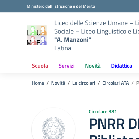
Vai ai contenuti
Vai al menu di navigazione
Vai al footer
Ministero dell'Istruzione e del Merito
Liceo delle Scienze Umane – 
Sociale – Liceo Linguistico e L
"A. Manzoni"
Latina
Scuola
Servizi
Novità
Didattica
Home
Novità
Le circolari
Circolari ATA
P
Circolare 381
PNRR D