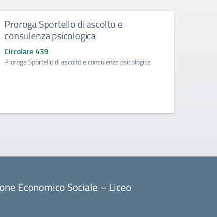
Proroga Sportello di ascolto e
Acqui
consulenza psicologica
ad ef
d’obb
Circolare 439
l’a.
Proroga Sportello di ascolto e consulenza psicologica
Circo
Acquisi
aggiunt
ore) p
ione Economico Sociale – Liceo