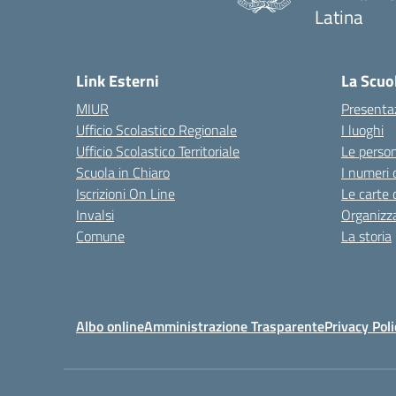
Latina
Link Esterni
La Scuo
MIUR
Presenta
Ufficio Scolastico Regionale
I luoghi
Ufficio Scolastico Territoriale
Le perso
Scuola in Chiaro
I numeri 
Iscrizioni On Line
Le carte 
Invalsi
Organizz
Comune
La storia
Albo online
Amministrazione Trasparente
Privacy Poli