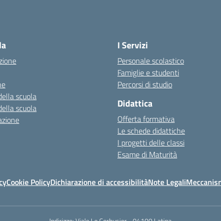
la
I Servizi
zione
Personale scolastico
Famiglie e studenti
ne
Percorsi di studio
della scuola
Didattica
della scuola
Offerta formativa
azione
Le schede didattiche
I progetti delle classi
Esame di Maturità
cy
Cookie Policy
Dichiarazione di accessibilità
Note Legali
Meccanism
Indirizzo:
Viale Le Corbusier - 04100 Latina