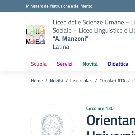
Vai ai contenuti
Vai al menu di navigazione
Vai al footer
Ministero dell'Istruzione e del Merito
Liceo delle Scienze Umane – 
Sociale – Liceo Linguistico e L
"A. Manzoni"
Latina
Scuola
Servizi
Novità
Didattica
Home
Novità
Le circolari
Circolari ATA
O
Circolare 130
Orienta