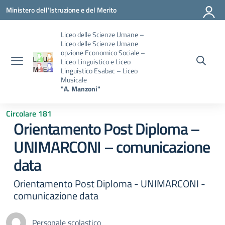
Vai ai contenuti
Vai al menu di navigazione
Vai al footer
Ministero dell'Istruzione e del Merito
Liceo delle Scienze Umane –
Liceo delle Scienze Umane
opzione Economico Sociale –
Liceo Linguistico e Liceo
Linguistico Esabac – Liceo
Musicale
"A. Manzoni"
Circolare 181
Orientamento Post Diploma –
UNIMARCONI – comunicazione
data
Orientamento Post Diploma - UNIMARCONI -
comunicazione data
Personale scolastico