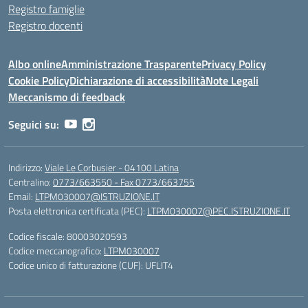
Registro famiglie
Registro docenti
Albo online
Amministrazione Trasparente
Privacy Policy
Cookie Policy
Dichiarazione di accessibilità
Note Legali
Meccanismo di feedback
Seguici su:
Indirizzo:
Viale Le Corbusier - 04100 Latina
Centralino:
0773/663550 - Fax 0773/663755
Email:
LTPM030007@ISTRUZIONE.IT
Posta elettronica certificata (PEC):
LTPM030007@PEC.ISTRUZIONE.IT
Codice fiscale: 80003020593
Codice meccanografico:
LTPM030007
Codice unico di fatturazione (CUF): UFLIT4