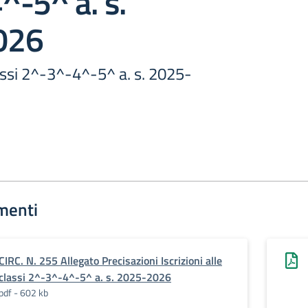
^-5^ a. s.
026
classi 2^-3^-4^-5^ a. s. 2025-
menti
CIRC. N. 255 Allegato Precisazioni Iscrizioni alle
classi 2^-3^-4^-5^ a. s. 2025-2026
pdf - 602 kb