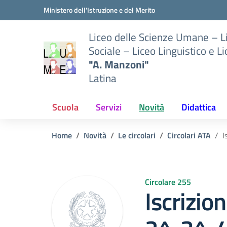
Vai ai contenuti
Vai al menu di navigazione
Vai al footer
Ministero dell'Istruzione e del Merito
Liceo delle Scienze Umane – 
Sociale – Liceo Linguistico e L
"A. Manzoni"
Latina
Scuola
Servizi
Novità
Didattica
Home
Novità
Le circolari
Circolari ATA
I
Circolare 255
Iscrizion