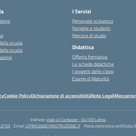
la
I Servizi
zione
Personale scolastico
Famiglie e studenti
ne
Percorsi di studio
della scuola
Didattica
della scuola
Offerta formativa
azione
Le schede didattiche
I progetti delle classi
Esame di Maturità
cy
Cookie Policy
Dichiarazione di accessibilità
Note Legali
Meccanism
Indirizzo:
Viale Le Corbusier - 04100 Latina
63755
Email:
LTPM030007@ISTRUZIONE.IT
Posta elettronica certificata 