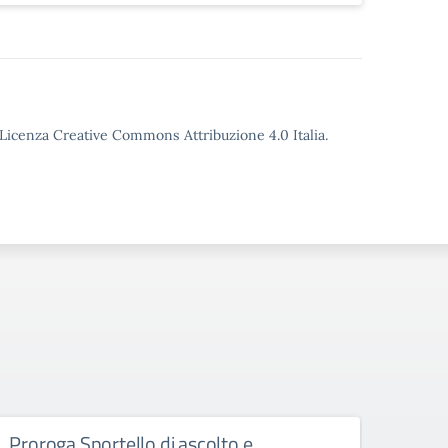
o Licenza Creative Commons Attribuzione 4.0 Italia.
Proroga Sportello di ascolto e
Acqui