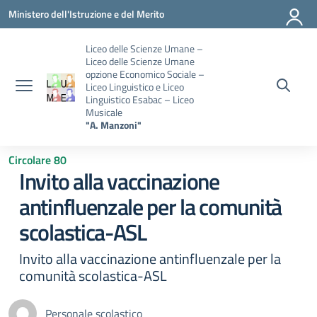
Vai ai contenuti
Vai al menu di navigazione
Vai al footer
Ministero dell'Istruzione e del Merito
Liceo delle Scienze Umane –
Liceo delle Scienze Umane
opzione Economico Sociale –
Liceo Linguistico e Liceo
Linguistico Esabac – Liceo
Musicale
"A. Manzoni"
Circolare 80
Invito alla vaccinazione
antinfluenzale per la comunità
scolastica-ASL
Invito alla vaccinazione antinfluenzale per la
comunità scolastica-ASL
Personale scolastico