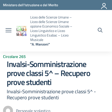
Vai ai contenuti
Vai al menu di navigazione
Vai al footer
Ministero dell'Istruzione e del Merito
Liceo delle Scienze Umane –
Liceo delle Scienze Umane
opzione Economico Sociale –
Liceo Linguistico e Liceo
Linguistico Esabac – Liceo
Musicale
"A. Manzoni"
Circolare 265
Invalsi-Somministrazione
prove classi 5^ – Recupero
prove studenti
Invalsi-Somministrazione prove classi 5^ -
Recupero prove studenti
Personale scolastico