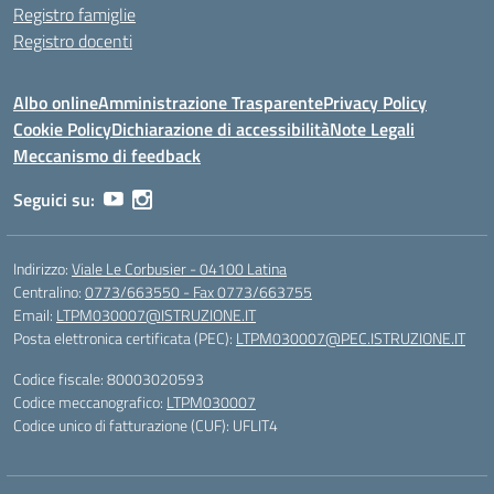
Registro famiglie
Registro docenti
Albo online
Amministrazione Trasparente
Privacy Policy
Cookie Policy
Dichiarazione di accessibilità
Note Legali
Meccanismo di feedback
Seguici su:
Indirizzo:
Viale Le Corbusier - 04100 Latina
Centralino:
0773/663550 - Fax 0773/663755
Email:
LTPM030007@ISTRUZIONE.IT
Posta elettronica certificata (PEC):
LTPM030007@PEC.ISTRUZIONE.IT
Codice fiscale: 80003020593
Codice meccanografico:
LTPM030007
Codice unico di fatturazione (CUF): UFLIT4