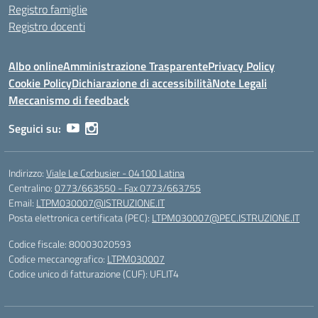
Registro famiglie
Registro docenti
Albo online
Amministrazione Trasparente
Privacy Policy
Cookie Policy
Dichiarazione di accessibilità
Note Legali
Meccanismo di feedback
Seguici su:
Indirizzo:
Viale Le Corbusier - 04100 Latina
Centralino:
0773/663550 - Fax 0773/663755
Email:
LTPM030007@ISTRUZIONE.IT
Posta elettronica certificata (PEC):
LTPM030007@PEC.ISTRUZIONE.IT
Codice fiscale: 80003020593
Codice meccanografico:
LTPM030007
Codice unico di fatturazione (CUF): UFLIT4