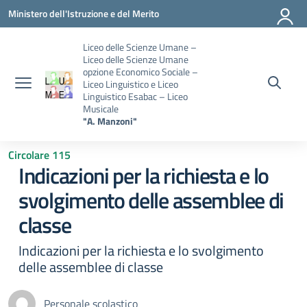
Vai ai contenuti
Vai al menu di navigazione
Vai al footer
Ministero dell'Istruzione e del Merito
Liceo delle Scienze Umane –
Liceo delle Scienze Umane
opzione Economico Sociale –
Liceo Linguistico e Liceo
Linguistico Esabac – Liceo
Musicale
"A. Manzoni"
Circolare 115
Indicazioni per la richiesta e lo
svolgimento delle assemblee di
classe
Indicazioni per la richiesta e lo svolgimento
delle assemblee di classe
Personale scolastico