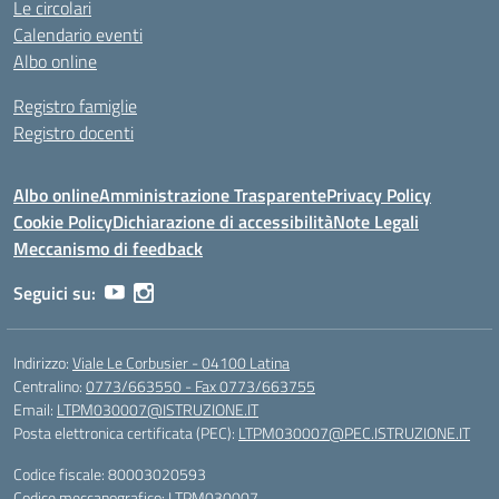
Le circolari
Calendario eventi
Albo online
Registro famiglie
Registro docenti
Albo online
Amministrazione Trasparente
Privacy Policy
Cookie Policy
Dichiarazione di accessibilità
Note Legali
Meccanismo di feedback
Seguici su:
Indirizzo:
Viale Le Corbusier - 04100 Latina
Centralino:
0773/663550 - Fax 0773/663755
Email:
LTPM030007@ISTRUZIONE.IT
Posta elettronica certificata (PEC):
LTPM030007@PEC.ISTRUZIONE.IT
Codice fiscale: 80003020593
Codice meccanografico:
LTPM030007