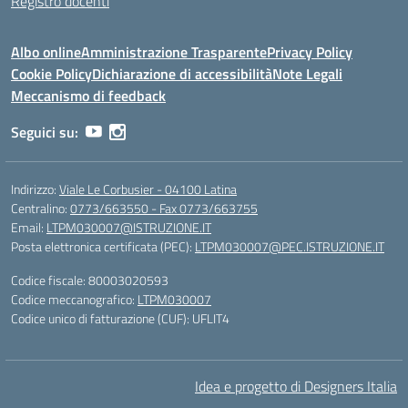
Registro docenti
Albo online
Amministrazione Trasparente
Privacy Policy
Cookie Policy
Dichiarazione di accessibilità
Note Legali
Meccanismo di feedback
Seguici su:
Indirizzo:
Viale Le Corbusier - 04100 Latina
Centralino:
0773/663550 - Fax 0773/663755
Email:
LTPM030007@ISTRUZIONE.IT
Posta elettronica certificata (PEC):
LTPM030007@PEC.ISTRUZIONE.IT
Codice fiscale: 80003020593
Codice meccanografico:
LTPM030007
Codice unico di fatturazione (CUF): UFLIT4
Idea e progetto di Designers Italia