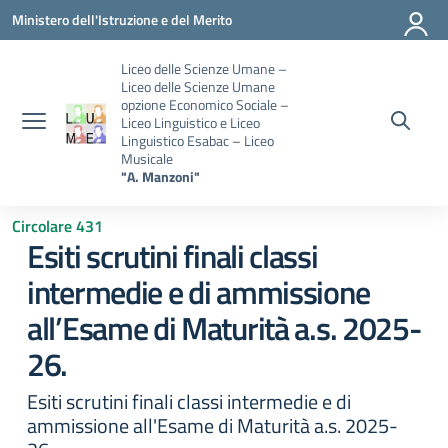
Vai ai contenuti
Vai al menu di navigazione
Vai al footer
Ministero dell'Istruzione e del Merito
Liceo delle Scienze Umane –
Liceo delle Scienze Umane
opzione Economico Sociale –
Liceo Linguistico e Liceo
Linguistico Esabac – Liceo
Musicale
"A. Manzoni"
Circolare 431
Esiti scrutini finali classi
intermedie e di ammissione
all’Esame di Maturità a.s. 2025-
26.
Esiti scrutini finali classi intermedie e di
ammissione all'Esame di Maturità a.s. 2025-