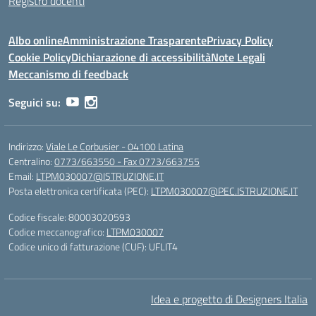
Registro docenti
Albo online
Amministrazione Trasparente
Privacy Policy
Cookie Policy
Dichiarazione di accessibilità
Note Legali
Meccanismo di feedback
Seguici su:
Indirizzo:
Viale Le Corbusier - 04100 Latina
Centralino:
0773/663550 - Fax 0773/663755
Email:
LTPM030007@ISTRUZIONE.IT
Posta elettronica certificata (PEC):
LTPM030007@PEC.ISTRUZIONE.IT
Codice fiscale: 80003020593
Codice meccanografico:
LTPM030007
Codice unico di fatturazione (CUF): UFLIT4
Idea e progetto di Designers Italia