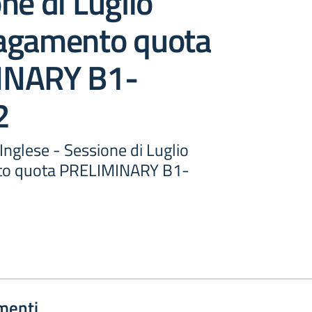
ne di Luglio
agamento quota
INARY B1-
2
Inglese - Sessione di Luglio
to quota PRELIMINARY B1-
menti