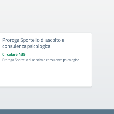
Proroga Sportello di ascolto e
Acqui
consulenza psicologica
ad ef
d’obb
Circolare 439
l’a.
Proroga Sportello di ascolto e consulenza psicologica
Circo
Acquisi
aggiunt
ore) p