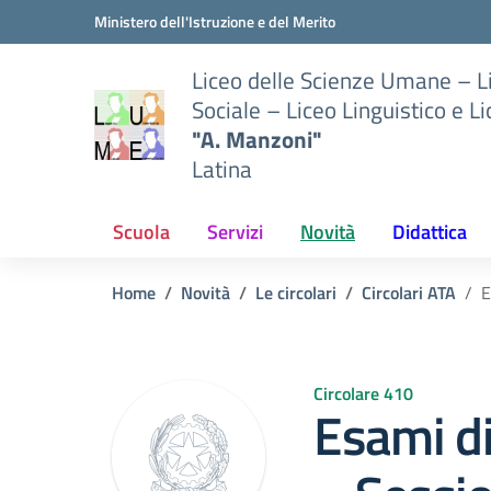
Vai ai contenuti
Vai al menu di navigazione
Vai al footer
Ministero dell'Istruzione e del Merito
Liceo delle Scienze Umane – 
Sociale – Liceo Linguistico e L
"A. Manzoni"
Latina
Scuola
Servizi
Novità
Didattica
Home
Novità
Le circolari
Circolari ATA
E
Circolare 410
Esami di