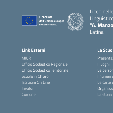
Liceo del
Linguistic
"A. Manzo
Latina
Link Esterni
La Scuo
MIUR
Presenta
Ufficio Scolastico Regionale
I luoghi
Ufficio Scolastico Territoriale
Le perso
Scuola in Chiaro
I numeri 
Iscrizioni On Line
Le carte 
Invalsi
Organizz
Comune
La storia