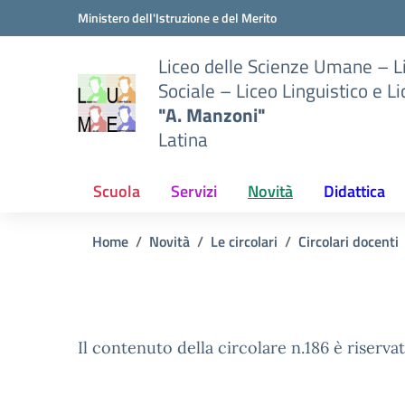
Vai ai contenuti
Vai al menu di navigazione
Vai al footer
Ministero dell'Istruzione e del Merito
Liceo delle Scienze Umane – 
Sociale – Liceo Linguistico e L
"A. Manzoni"
Latina
Scuola
Servizi
Novità
Didattica
Home
Novità
Le circolari
Circolari docenti
Il contenuto della circolare n.186 è riservat