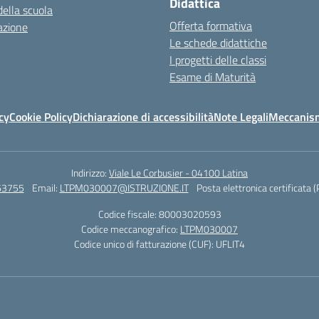
Didattica
della scuola
Offerta formativa
azione
Le schede didattiche
I progetti delle classi
Esame di Maturità
cy
Cookie Policy
Dichiarazione di accessibilità
Note Legali
Meccanism
Indirizzo:
Viale Le Corbusier - 04100 Latina
63755
Email:
LTPM030007@ISTRUZIONE.IT
Posta elettronica certificata 
Codice fiscale: 80003020593
Codice meccanografico:
LTPM030007
Codice unico di fatturazione (CUF): UFLIT4