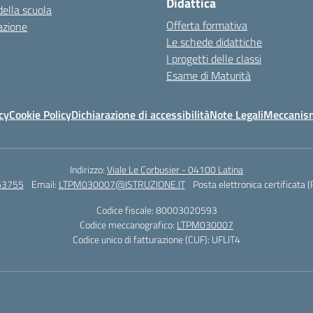
Didattica
della scuola
Offerta formativa
azione
Le schede didattiche
I progetti delle classi
Esame di Maturità
cy
Cookie Policy
Dichiarazione di accessibilità
Note Legali
Meccanism
Indirizzo:
Viale Le Corbusier - 04100 Latina
63755
Email:
LTPM030007@ISTRUZIONE.IT
Posta elettronica certificata 
Codice fiscale: 80003020593
Codice meccanografico:
LTPM030007
Codice unico di fatturazione (CUF): UFLIT4