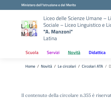
Vai ai contenuti
Vai al menu di navigazione
Vai al footer
Ministero dell'Istruzione e del Merito
Liceo delle Scienze Umane – 
Sociale – Liceo Linguistico e L
"A. Manzoni"
Latina
Scuola
Servizi
Novità
Didattica
Home
Novità
Le circolari
Circolari ATA
D
Il contenuto della circolare n.355 è riserva