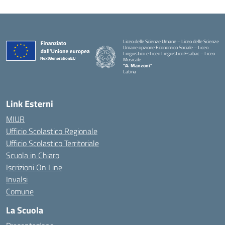
Liceo delle Scienze Umane – Liceo delle Scienze
Umane opzione Economico Sociale – Liceo
Linguistico e Liceo Linguistico Esabac – Liceo
Musicale
"A. Manzoni"
Latina
Link Esterni
MIUR
Ufficio Scolastico Regionale
Ufficio Scolastico Territoriale
Scuola in Chiaro
Iscrizioni On Line
Invalsi
Comune
La Scuola