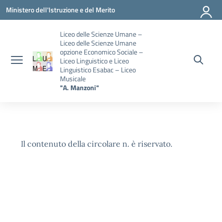
Vai ai contenuti
Vai al menu di navigazione
Vai al footer
Ministero dell'Istruzione e del Merito
Liceo delle Scienze Umane –
Liceo delle Scienze Umane
opzione Economico Sociale –
Liceo Linguistico e Liceo
Linguistico Esabac – Liceo
Musicale
"A. Manzoni"
Il contenuto della circolare n. è riservato.