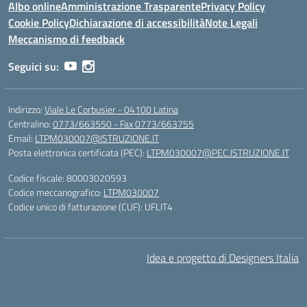
Albo online
Amministrazione Trasparente
Privacy Policy
Cookie Policy
Dichiarazione di accessibilità
Note Legali
Meccanismo di feedback
Seguici su:
Indirizzo:
Viale Le Corbusier - 04100 Latina
Centralino:
0773/663550 - Fax 0773/663755
Email:
LTPM030007@ISTRUZIONE.IT
Posta elettronica certificata (PEC):
LTPM030007@PEC.ISTRUZIONE.IT
Codice fiscale: 80003020593
Codice meccanografico:
LTPM030007
Codice unico di fatturazione (CUF): UFLIT4
Idea e progetto di Designers Italia