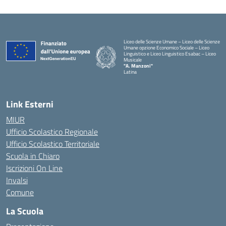
Liceo delle Scienze Umane – Liceo delle Scienze
Umane opzione Economico Sociale – Liceo
Linguistico e Liceo Linguistico Esabac – Liceo
Musicale
"A. Manzoni"
Latina
Link Esterni
MIUR
Ufficio Scolastico Regionale
Ufficio Scolastico Territoriale
Scuola in Chiaro
Iscrizioni On Line
Invalsi
Comune
La Scuola