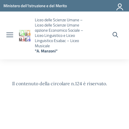
Vai ai contenuti
Vai al menu di navigazione
Vai al footer
Ministero dell'Istruzione e del Merito
Liceo delle Scienze Umane –
Liceo delle Scienze Umane
opzione Economico Sociale –
Liceo Linguistico e Liceo
Linguistico Esabac – Liceo
Musicale
"A. Manzoni"
Il contenuto della circolare n.124 è riservato.