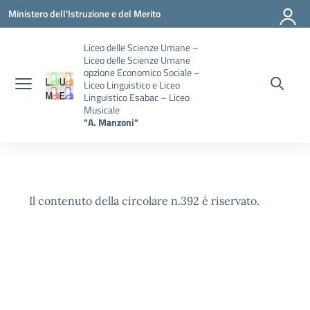
Vai ai contenuti
Vai al menu di navigazione
Vai al footer
Ministero dell'Istruzione e del Merito
Liceo delle Scienze Umane –
Liceo delle Scienze Umane
opzione Economico Sociale –
Liceo Linguistico e Liceo
Linguistico Esabac – Liceo
Musicale
"A. Manzoni"
Il contenuto della circolare n.392 è riservato.