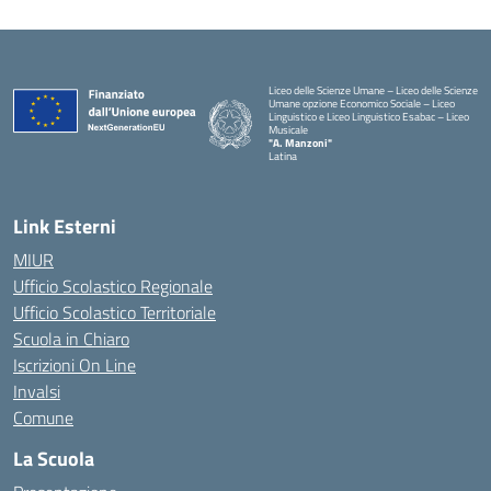
Liceo delle Scienze Umane – Liceo delle Scienze
Umane opzione Economico Sociale – Liceo
Linguistico e Liceo Linguistico Esabac – Liceo
Musicale
"A. Manzoni"
Latina
Link Esterni
MIUR
Ufficio Scolastico Regionale
Ufficio Scolastico Territoriale
Scuola in Chiaro
Iscrizioni On Line
Invalsi
Comune
La Scuola