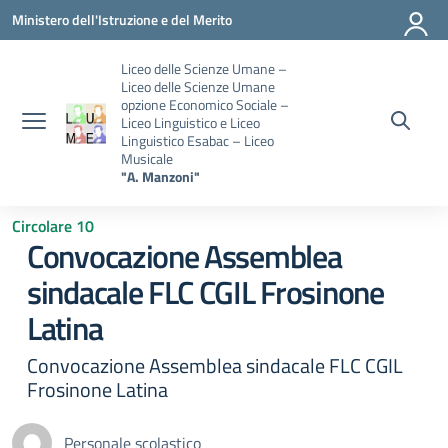
Vai ai contenuti
Vai al menu di navigazione
Vai al footer
Ministero dell'Istruzione e del Merito
Liceo delle Scienze Umane –
Liceo delle Scienze Umane
opzione Economico Sociale –
Liceo Linguistico e Liceo
Linguistico Esabac – Liceo
Musicale
"A. Manzoni"
Circolare 10
Convocazione Assemblea
sindacale FLC CGIL Frosinone
Latina
Convocazione Assemblea sindacale FLC CGIL
Frosinone Latina
Personale scolastico