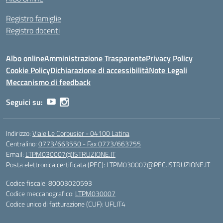
Registro famiglie
Registro docenti
Albo online
Amministrazione Trasparente
Privacy Policy
Cookie Policy
Dichiarazione di accessibilità
Note Legali
Meccanismo di feedback
Seguici su:
Indirizzo:
Viale Le Corbusier - 04100 Latina
Centralino:
0773/663550 - Fax 0773/663755
Email:
LTPM030007@ISTRUZIONE.IT
Posta elettronica certificata (PEC):
LTPM030007@PEC.ISTRUZIONE.IT
Codice fiscale: 80003020593
Codice meccanografico:
LTPM030007
Codice unico di fatturazione (CUF): UFLIT4