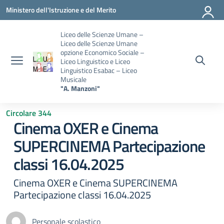
Vai ai contenuti
Vai al menu di navigazione
Vai al footer
Ministero dell'Istruzione e del Merito
Liceo delle Scienze Umane –
Liceo delle Scienze Umane
opzione Economico Sociale –
Liceo Linguistico e Liceo
Linguistico Esabac – Liceo
Musicale
"A. Manzoni"
Circolare 344
Cinema OXER e Cinema
SUPERCINEMA Partecipazione
classi 16.04.2025
Cinema OXER e Cinema SUPERCINEMA
Partecipazione classi 16.04.2025
Personale scolastico