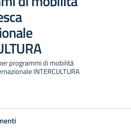
mi di mobilità
esca
ionale
ULTURA
per programmi di mobilità
ternazionale INTERCULTURA
menti