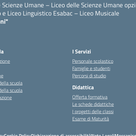
le Scienze Umane – Liceo delle Scienze Umane opz
o e Liceo Linguistico Esabac – Liceo Musicale
ni"
la
I Servizi
zione
Personale scolastico
Famiglie e studenti
ne
Percorsi di studio
della scuola
Didattica
della scuola
Offerta formativa
azione
Le schede didattiche
I progetti delle classi
Esame di Maturità
cy
Cookie Policy
Dichiarazione di accessibilità
Note Legali
Meccanism