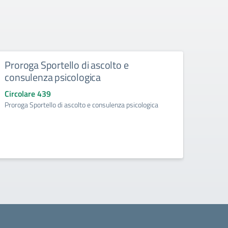
Proroga Sportello di ascolto e
Acqui
consulenza psicologica
ad ef
d’obb
Circolare 439
l’a.
Proroga Sportello di ascolto e consulenza psicologica
Circo
Acquisi
aggiunt
ore) p