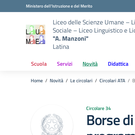
Vai ai contenuti
Vai al menu di navigazione
Vai al footer
Ministero dell'Istruzione e del Merito
Liceo delle Scienze Umane – 
Sociale – Liceo Linguistico e L
"A. Manzoni"
Latina
Scuola
Servizi
Novità
Didattica
Home
Novità
Le circolari
Circolari ATA
B
Circolare 34
Borse di