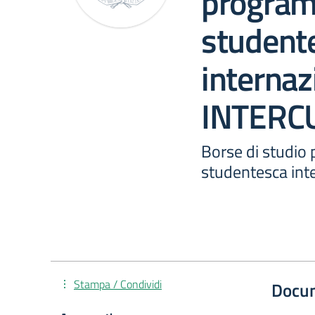
program
student
internaz
INTERC
Borse di studio 
studentesca in
Stampa / Condividi
Docu