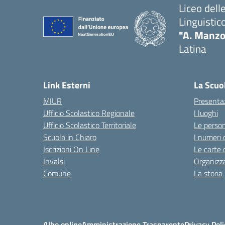
Liceo del
Linguistic
"A. Manzo
Latina
Link Esterni
La Scuo
MIUR
Presenta
Ufficio Scolastico Regionale
I luoghi
Ufficio Scolastico Territoriale
Le perso
Scuola in Chiaro
I numeri 
Iscrizioni On Line
Le carte 
Invalsi
Organizz
Comune
La storia
Albo online
Amministrazione Trasparente
Privacy Poli