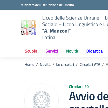
Vai ai contenuti
Vai al menu di navigazione
Vai al footer
Ministero dell'Istruzione e del Merito
Liceo delle Scienze Umane – 
Sociale – Liceo Linguistico e L
"A. Manzoni"
Latina
Scuola
Servizi
Novità
Didattica
Home
Novità
Le circolari
Circolari ATA
A
Circolare 30
Avvio del