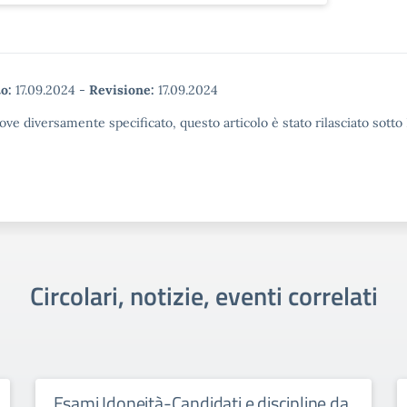
o:
17.09.2024
-
Revisione:
17.09.2024
ove diversamente specificato, questo articolo è stato rilasciato sott
Circolari, notizie, eventi correlati
Esami Idoneità-Candidati e discipline da