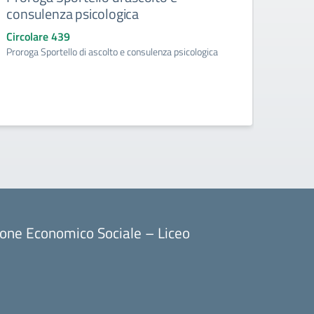
consulenza psicologica
ad ef
d’obb
Circolare 439
l’a.
Proroga Sportello di ascolto e consulenza psicologica
Circo
Acquisi
aggiunt
ore) p
ione Economico Sociale – Liceo