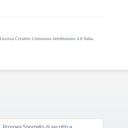
o Licenza Creative Commons Attribuzione 4.0 Italia.
Proroga Sportello di ascolto e
Acqui