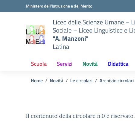
Vai ai contenuti
Vai al menu di navigazione
Vai al footer
Ministero dell'Istruzione e del Merito
Liceo delle Scienze Umane – 
Sociale – Liceo Linguistico e L
"A. Manzoni"
Latina
Scuola
Servizi
Novità
Didattica
Home
Novità
Le circolari
Archivio circolar
Il contenuto della circolare n.0 è riservato.