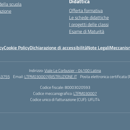
Didattica
della scuola
Offerta formativa
azione
Le schede didattiche
I progetti delle classi
Esame di Maturità
cy
Cookie Policy
Dichiarazione di accessibilità
Note Legali
Meccanism
Indirizzo:
Viale Le Corbusier - 04100 Latina
63755
Email:
LTPM030007@ISTRUZIONE.IT
Posta elettronica certificata 
Codice fiscale: 80003020593
Codice meccanografico:
LTPM030007
Codice unico di fatturazione (CUF): UFLIT4