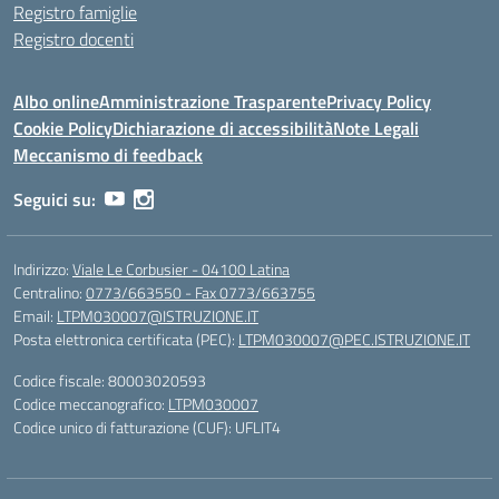
Registro famiglie
Registro docenti
Albo online
Amministrazione Trasparente
Privacy Policy
Cookie Policy
Dichiarazione di accessibilità
Note Legali
Meccanismo di feedback
Seguici su:
Indirizzo:
Viale Le Corbusier - 04100 Latina
Centralino:
0773/663550 - Fax 0773/663755
Email:
LTPM030007@ISTRUZIONE.IT
Posta elettronica certificata (PEC):
LTPM030007@PEC.ISTRUZIONE.IT
Codice fiscale: 80003020593
Codice meccanografico:
LTPM030007
Codice unico di fatturazione (CUF): UFLIT4