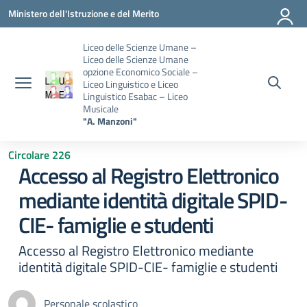
Vai ai contenuti
Vai al menu di navigazione
Vai al footer
Ministero dell'Istruzione e del Merito
Liceo delle Scienze Umane –
Liceo delle Scienze Umane
opzione Economico Sociale –
Liceo Linguistico e Liceo
Linguistico Esabac – Liceo
Musicale
"A. Manzoni"
Circolare 226
Accesso al Registro Elettronico
mediante identità digitale SPID-
CIE- famiglie e studenti
Accesso al Registro Elettronico mediante
identità digitale SPID-CIE- famiglie e studenti
Personale scolastico