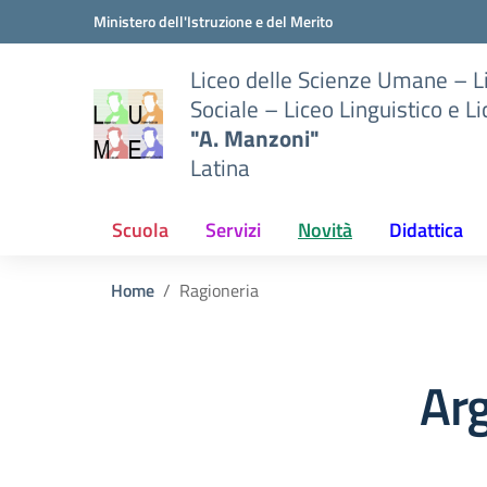
Vai ai contenuti
Vai al menu di navigazione
Vai al footer
Ministero dell'Istruzione e del Merito
Liceo delle Scienze Umane – 
Sociale – Liceo Linguistico e L
"A. Manzoni"
Latina
Scuola
Servizi
Novità
Didattica
Home
Ragioneria
Ar