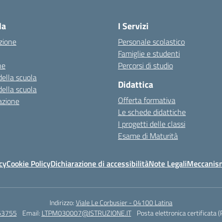
la
I Servizi
zione
Personale scolastico
Famiglie e studenti
ne
Percorsi di studio
della scuola
Didattica
della scuola
Offerta formativa
azione
Le schede didattiche
I progetti delle classi
Esame di Maturità
cy
Cookie Policy
Dichiarazione di accessibilità
Note Legali
Meccanism
Indirizzo:
Viale Le Corbusier - 04100 Latina
63755
Email:
LTPM030007@ISTRUZIONE.IT
Posta elettronica certificata 